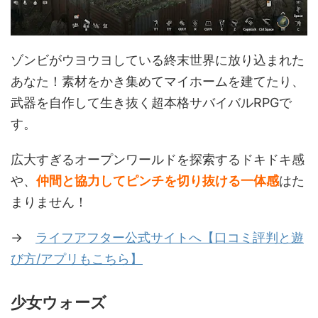
ゾンビがウヨウヨしている終末世界に放り込まれた
あなた！素材をかき集めてマイホームを建てたり、
武器を自作して生き抜く超本格サバイバルRPGで
す。
広大すぎるオープンワールドを探索するドキドキ感
や、
仲間と協力してピンチを切り抜ける一体感
はた
まりません！
→
ライフアフター公式サイトへ【口コミ評判と遊
び方/アプリもこちら】
少女ウォーズ